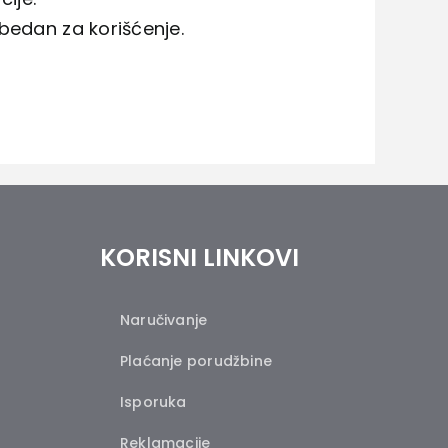
bedan za korišćenje.
KORISNI LINKOVI
Naručivanje
Plaćanje porudžbine
Isporuka
Reklamacije