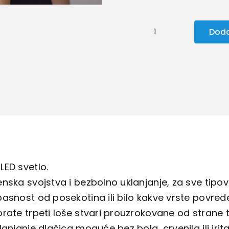
Doda
Flawless
–
Depilator
za
uklanjanje
dlačica
sa
lica
količina
ED svetlo.
nska svojstva i bezbolno uklanjanje, za sve tipov
asnost od posekotina ili bilo kakve vrste povrede
rate trpeti loše stvari prouzrokovane od strane 
lanjanje dlačica moguće bez bola, crvenila ili irita