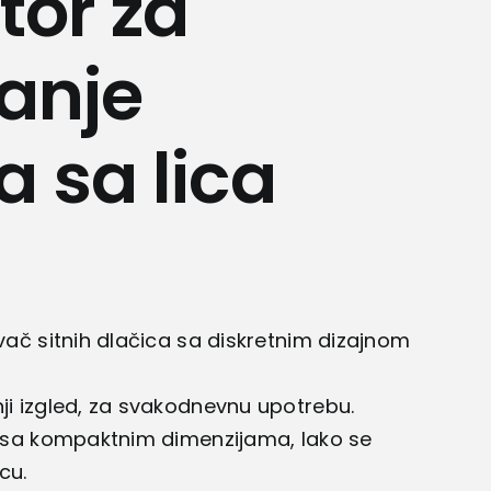
tor za
anje
a sa lica
ivač sitnih dlačica sa diskretnim dizajnom
nji izgled, za svakodnevnu upotrebu.
e, sa kompaktnim dimenzijama, lako se
cu.