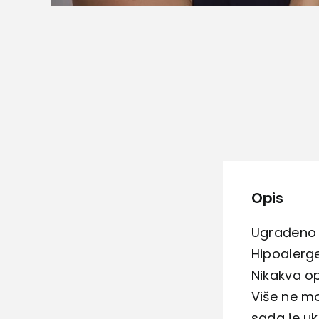
Opis
Ugrađeno L
Hipoalerge
Nikakva op
Više ne mo
sada je uk