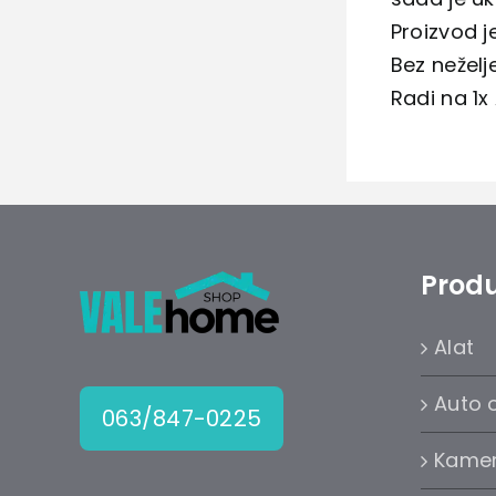
Proizvod j
Bez neželj
Radi na 1x
Produ
Alat
Auto 
063/847-0225
Kame