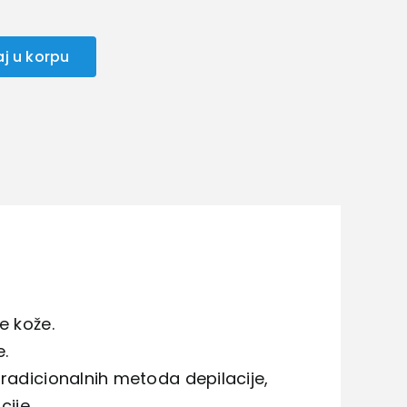
j u korpu
e kože.
.
tradicionalnih metoda depilacije,
cije.