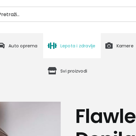
h
Auto oprema
Lepota i zdravlje
Kamere
Svi proizvodi
Flawle