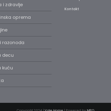
 i zdravlje
Kontakt
inska oprema
jine
 i razonoda
a decu
a kuću
ka
Copyright 2024 |
Vale Home
| Powered by
MPO