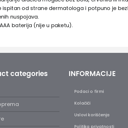
e ispitan od strane dermatologa i potpuno je bez
enih nuspojava.
 AAA baterija (nije u paketu).
ct categories
INFORMACIJE
Podaci o firmi
Kolačići
oprema
Uslovi korišćenja
re
Politika privatnosti