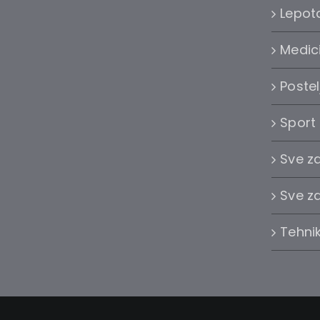
Lepota
Medic
Postel
Sport
Sve z
Sve z
Tehni