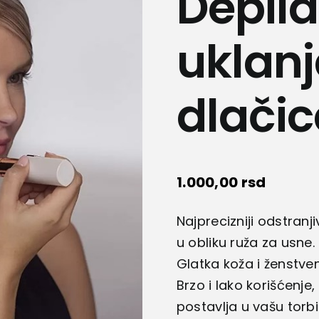
Depila
uklanj
dlačic
1.000,00
rsd
Najprecizniji odstranj
u obliku ruža za usne.
Glatka koža i ženstve
Brzo i lako korišćenj
postavlja u vašu torbi