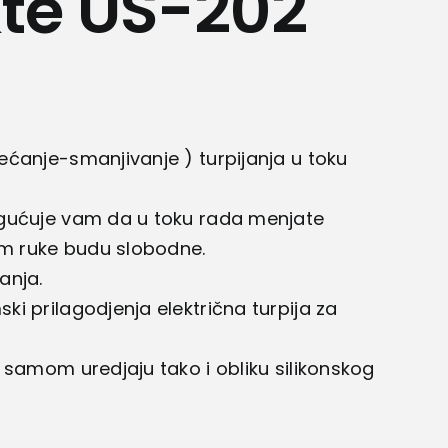
kte US-202
ćanje-smanjivanje ) turpijanja u toku
gućuje vam da u toku rada menjate
am ruke budu slobodne.
anja.
i prilagodjenja električna turpija za
 samom uredjaju tako i obliku silikonskog