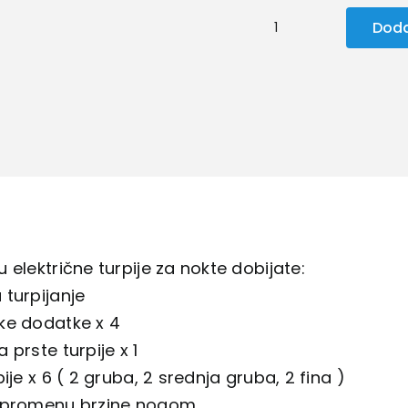
Doda
Električna
turpija
za
nokte
US-
202
količina
 električne turpije za nokte dobijate:
turpijanje
ke dodatke x 4
 prste turpije x 1
ije x 6 ( 2 gruba, 2 srednja gruba, 2 fina )
 promenu brzine nogom