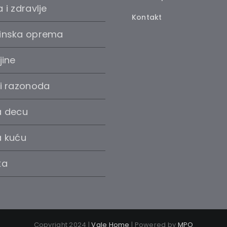
 i zdravlje
Kontakt
inska oprema
jine
 i razonoda
a decu
a kuću
ka
Copyright 2024 |
Vale Home
| Powered by
MPO