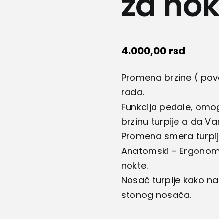
za no
4.000,00
rsd
Promena brzine ( pove
rada.
Funkcija pedale, omo
brzinu turpije a da V
Promena smera turpij
Anatomski – Ergonomsk
nokte.
Nosač turpije kako na
stonog nosača.