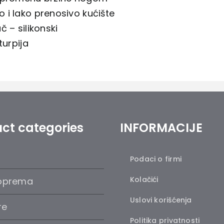
 i lako prenosivo kućište
č – silikonski
turpija
ct categories
INFORMACIJE
Podaci o firmi
Kolačići
oprema
Uslovi korišćenja
re
Politika privatnosti