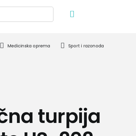
Medicinska oprema
Sport i razonoda
ična turpija