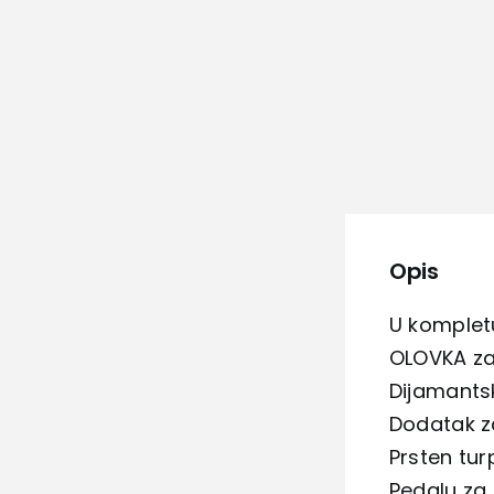
Opis
U kompletu
OLOVKA za 
Dijamants
Dodatak za
Prsten turp
Pedalu za