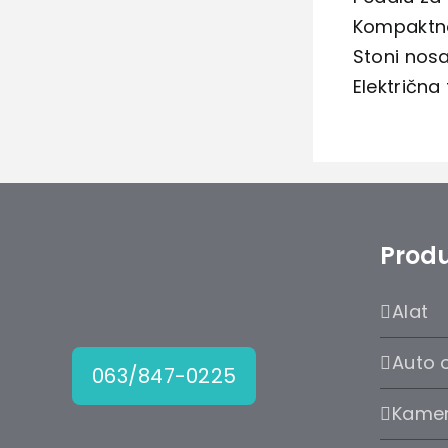
Kompaktno
Stoni nosa
Električna 
Produ
Alat
Auto 
063/847-0225
Kame