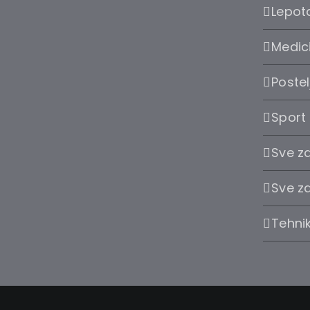
Lepota
Medic
Postel
Sport
Sve z
Sve z
Tehni