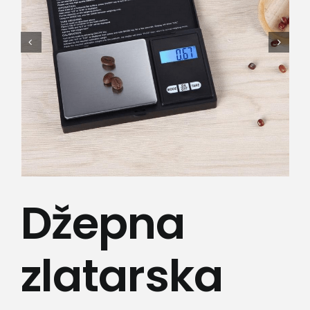
Lepota i zdravlje
Kamere
Medicinska oprema
Sport i razonoda
Svi proizvodi
Džepna
zlatarska