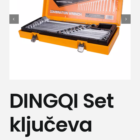
Lepota i zdravlje
Kamere
Medicinska oprema
Sport i razonoda
Svi proizvodi
DINGQI Set
ključeva