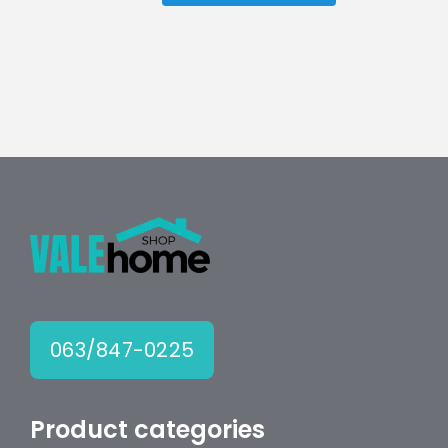
Set
ključeva
okasto
viljuškasti
16pcs
količina
063/847-0225
Product categories