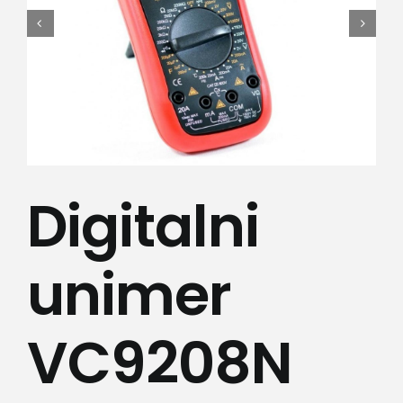
Lepota i zdravlje
Kamere
Medicinska oprema
Sport i razonoda
Digitalni
Svi proizvodi
unimer
VC9208N