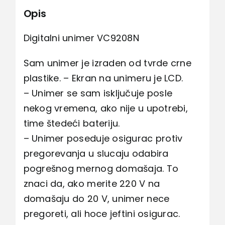
Opis
Digitalni unimer VC9208N
Sam unimer je izraden od tvrde crne
plastike. – Ekran na unimeru je LCD.
– Unimer se sam isključuje posle
nekog vremena, ako nije u upotrebi,
time štedeći bateriju.
– Unimer poseduje osigurac protiv
pregorevanja u slucaju odabira
pogrešnog mernog domašaja. To
znaci da, ako merite 220 V na
domašaju do 20 V, unimer nece
pregoreti, ali hoce jeftini osigurac.