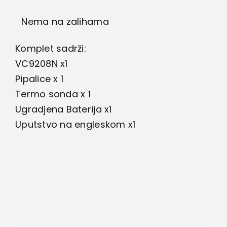
Nema na zalihama
Komplet sadrži:
VC9208N x1
Pipalice x 1
Termo sonda x 1
Ugradjena Baterija x1
Uputstvo na engleskom x1