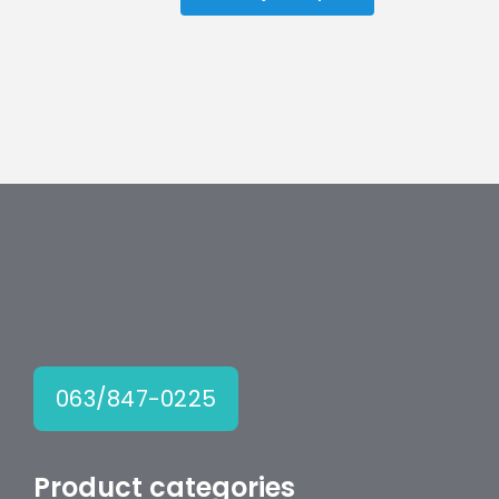
COB
Reflektor
100W
količina
063/847-0225
Product categories