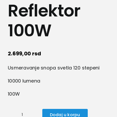
Lepota i zdravlje
Reflektor
Kamere
100W
Medicinska oprema
Sport i razonoda
2.699,00
rsd
Usmeravanje snopa svetla 120 stepeni
Svi proizvodi
10000 lumena
100W
Dodaj u korpu