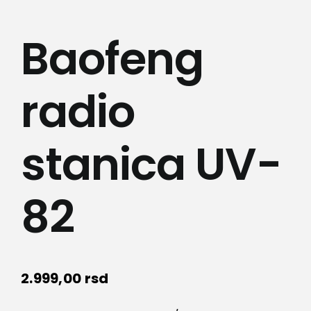
Lepota i zdravlje
Baofeng
Kamere
radio
Medicinska oprema
Sport i razonoda
stanica UV-
Svi proizvodi
82
2.999,00
rsd