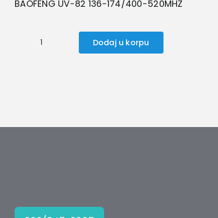
BAOFENG UV-82 136-174/400-520MHZ
Dodaj u korpu
Baofeng
radio
stanica
UV-
82
količina