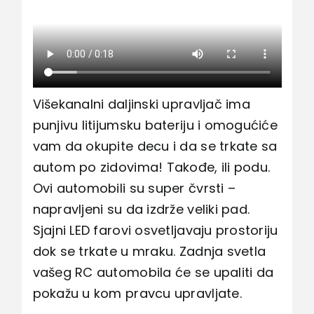
Višekanalni daljinski upravljač ima
punjivu litijumsku bateriju i omogućiće
vam da okupite decu i da se trkate sa
autom po zidovima! Takođe, ili podu.
Ovi automobili su super čvrsti –
napravljeni su da izdrže veliki pad.
Sjajni LED farovi osvetljavaju prostoriju
dok se trkate u mraku. Zadnja svetla
vašeg RC automobila će se upaliti da
pokažu u kom pravcu upravljate.