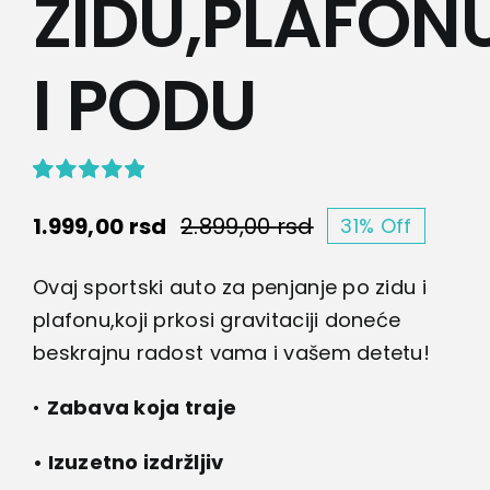
ZIDU,PLAFON
I PODU
Ocenjeno
9
1.999,00
rsd
2.899,00
rsd
5.00
od 5 na
31% Off
Originalna
Trenutna
osnovu
ocena
cena
cena
Ovaj sportski auto za penjanje po zidu i
kupaca
je
je:
plafonu,koji prkosi gravitaciji doneće
bila:
1.999,00 rsd.
beskrajnu radost vama i vašem detetu!
2.899,00 rsd.
•
Zabava koja traje
• Izuzetno izdržljiv