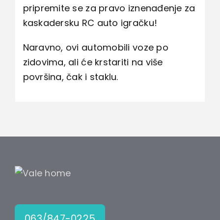
pripremite se za pravo iznenađenje za
kaskadersku RC auto igračku!
Naravno, ovi automobili voze po
zidovima, ali će krstariti na više
površina, čak i staklu.
063/847-0225