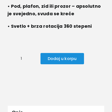
• Pod, plafon, zid ili prozor – apsolutno
je svejedno, svuda se kreće
• Svetlo + brza rotacija 360 stepeni
Dodaj u korpu
AUTOMOBIL
KOJI
IDE
PO
ZIDU,PLAFONU
I
PODU