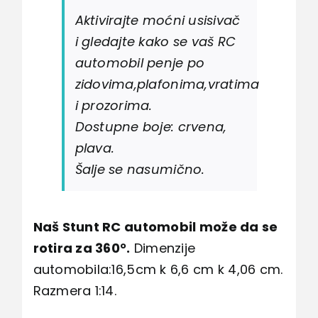
Aktivirajte moćni usisivač
i gledajte kako se vaš RC
automobil penje po
zidovima,plafonima,vratima
i prozorima.
Dostupne boje: crvena,
plava.
Šalje se nasumično.
Naš Stunt RC automobil može da se
rotira za 360°.
Dimenzije
automobila:16,5cm k 6,6 cm k 4,06 cm.
Razmera 1:14.